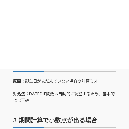
1. 「#NUM!」エラーが発生する場合
原因：
開始日が終了日より後になっている
対処法：
IFERROR関数で エラーハンドリング
=IFERROR(DATEDIF(B2,C2,"Y"),"日付エラー")
2. 年齢が正確でない場合
原因：
誕生日がまだ来ていない場合の計算ミス
対処法：
DATEDIF関数は自動的に調整するため、基本的
には正確
3. 期間計算で小数点が出る場合