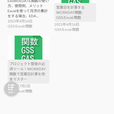
ExcelのEDATE関数の使い
方、使用例、メリット
営業日を計算する
Excelを使って月次の集計
WORKDAY関数-
をする場合、EDA…
GSS/Excel/関数
2023年4月16日
2023年4月16日
GSS/Excel/関数
GSS/Excel/関数
プロジェクト管理の必
須ツール！WORKDAY
関数で営業日計算を完
全マスター
2025年7月2日
GSS/Excel/関数
目次へ