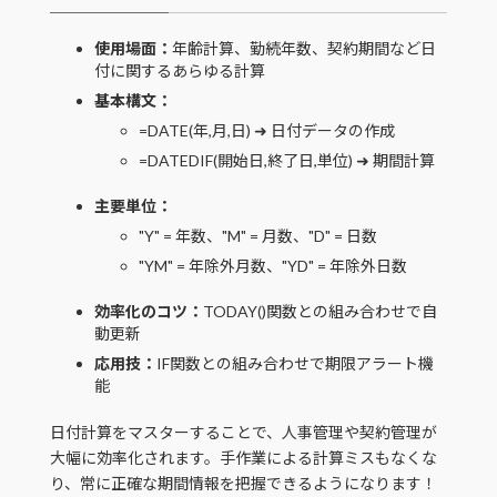
使用場面：
年齢計算、勤続年数、契約期間など日
付に関するあらゆる計算
基本構文：
=DATE(年,月,日) ➜ 日付データの作成
=DATEDIF(開始日,終了日,単位) ➜ 期間計算
主要単位：
"Y" = 年数、"M" = 月数、"D" = 日数
"YM" = 年除外月数、"YD" = 年除外日数
効率化のコツ：
TODAY()関数との組み合わせで自
動更新
応用技：
IF関数との組み合わせで期限アラート機
能
日付計算をマスターすることで、人事管理や契約管理が
大幅に効率化されます。手作業による計算ミスもなくな
り、常に正確な期間情報を把握できるようになります！