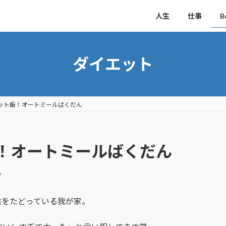
人生
仕事
B
ダイエット
ット飯！オートミールばくだん
！オートミールばくだん
e
途をたどっている我が家。