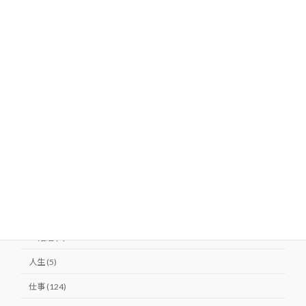
カテゴリー
Beauty (22)
ダイエット (14)
バストアップ (3)
ヒップアップ (1)
健康 (10)
美肌 (9)
LOVE (6)
夫婦 (6)
婚活 (1)
人生 (5)
仕事 (124)