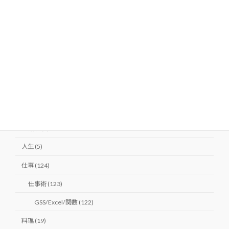
ダイエット (14)
バストアップ (3)
ヒップアップ (1)
健康 (10)
美肌 (9)
LOVE (6)
夫婦 (6)
婚活 (1)
人生 (5)
仕事 (124)
仕事術 (123)
GSS/Excel/関数 (122)
料理 (19)