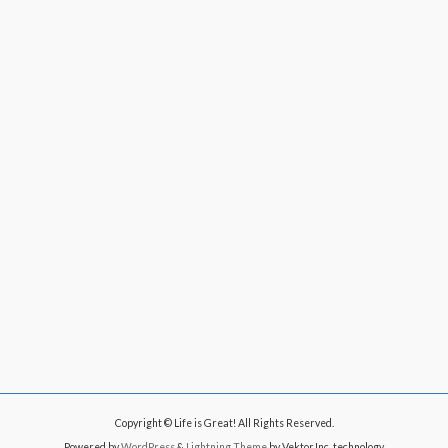
Copyright © Life is Great! All Rights Reserved.
Powered by
WordPress
&
Lightning Theme
by Vektor,Inc. technology.