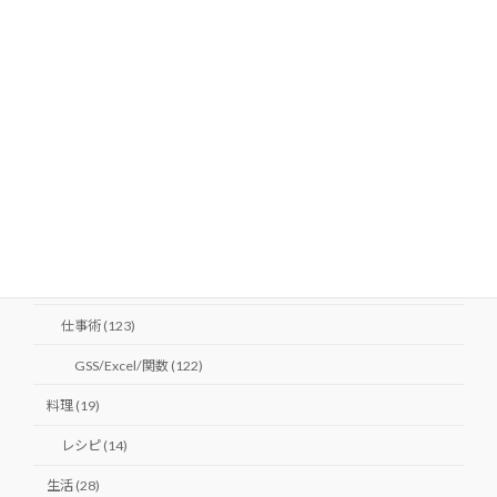
ヒップアップ (1)
健康 (10)
美肌 (9)
LOVE (6)
夫婦 (6)
婚活 (1)
人生 (5)
仕事 (124)
仕事術 (123)
GSS/Excel/関数 (122)
料理 (19)
レシピ (14)
生活 (28)