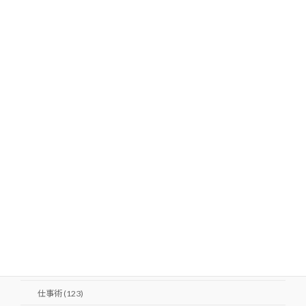
Beauty (22)
ダイエット (14)
バストアップ (3)
ヒップアップ (1)
健康 (10)
美肌 (9)
LOVE (6)
夫婦 (6)
婚活 (1)
人生 (5)
仕事 (124)
仕事術 (123)