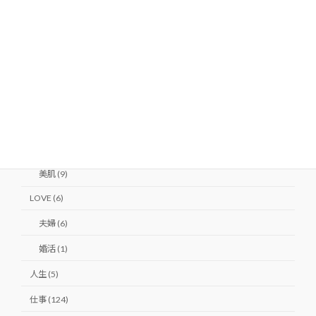
カテゴリー
Beauty (22)
ダイエット (14)
バストアップ (3)
ヒップアップ (1)
健康 (10)
美肌 (9)
LOVE (6)
夫婦 (6)
婚活 (1)
人生 (5)
仕事 (124)